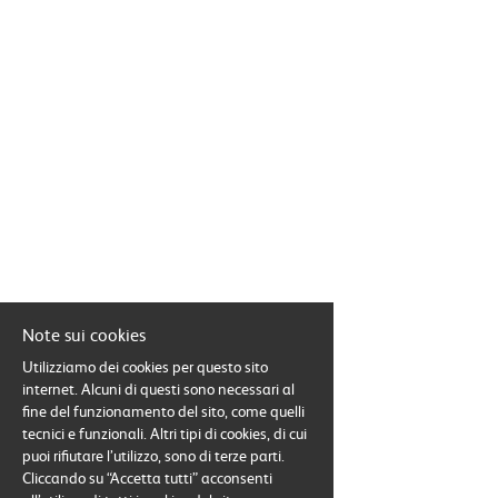
EN
FR
IT
DE
ES
Note sui cookies
Utilizziamo dei cookies per questo sito
PT
internet. Alcuni di questi sono necessari al
fine del funzionamento del sito, come quelli
tecnici e funzionali. Altri tipi di cookies, di cui
puoi rifiutare l’utilizzo, sono di terze parti.
Cliccando su “Accetta tutti” acconsenti