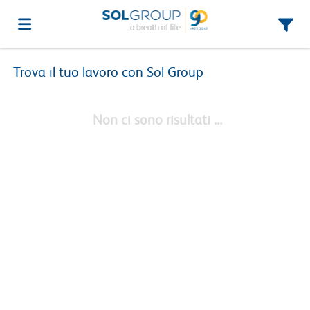
Trova il tuo lavoro con Sol Group
Home
Non ci sono risultati ...
Offerte
di
Carica
lavoro
il
Login
CV
Lingua